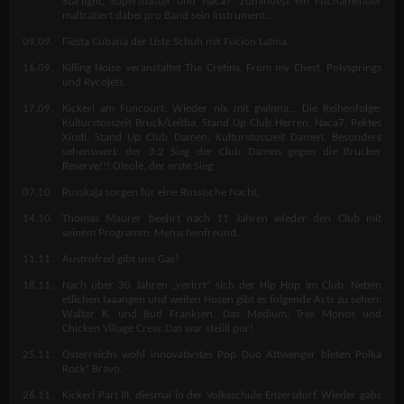
Starlight, Supertoaster und Naca7. Zumindest ein Fischamender
malträtiert dabei pro Band sein Instrument…
09.09.
Fiesta Cubana der Liste Schuh mit Fucion Latina.
16.09.
Killing Noise veranstaltet The Cretins, From my Chest, Polysprings
und Rycojets.
17.09.
Kickerl am Funcourt: Wieder nix mit gwinna... Die Reihenfolge:
Kulturstosszeit Bruck/Leitha, Stand Up Club Herren, Naca7, Pektes
Xindl, Stand Up Club Damen, Kulturstosszeit Damen. Besonders
sehenswert: der 3:2 Sieg der Club Damen gegen die Brucker
Reserve!!! Oleole, der erste Sieg.
07.10.
Russkaja sorgen für eine Russische Nacht.
14.10.
Thomas Maurer beehrt nach 11 Jahren wieder den Club mit
seinem Programm: Menschenfreund.
11.11.
Austrofred gibt uns Gas!
18.11.
Nach über 30 Jahren „verirrt“ sich der Hip Hop im Club. Neben
etlichen laaangen und weiten Hosen gibt es folgende Acts zu sehen:
Walter K. und Bud Franksen, Das Medium, Tres Monos und
Chicken Village Crew. Das war steiiil pur!
25.11.
Österreichs wohl innovativstes Pop Duo Attwenger bieten Polka
Rock! Bravo.
26.11.
Kickerl Part III, diesmal in der Volksschule Enzersdorf. Wieder gabs