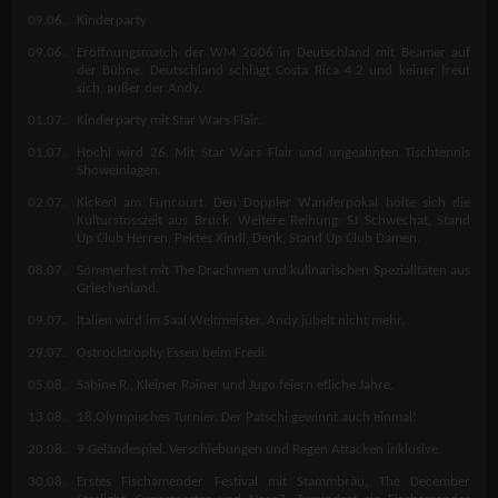
09.06.
Kinderparty
09.06.
Eröffnungsmatch der WM 2006 in Deutschland mit Beamer auf
der Bühne. Deutschland schlägt Costa Rica 4:2 und keiner freut
sich, außer der Andy.
01.07.
Kinderparty mit Star Wars Flair.
01.07.
Hochi wird 26. Mit Star Wars Flair und ungeahnten Tischtennis
Showeinlagen.
02.07.
Kickerl am Funcourt. Den Doppler Wanderpokal holte sich die
Kulturstosszeit aus Bruck. Weitere Reihung: SJ Schwechat, Stand
Up Club Herren, Pektes Xindl, Denk, Stand Up Club Damen.
08.07.
Sommerfest mit The Drachmen und kulinarischen Spezialitäten aus
Griechenland.
09.07.
Italien wird im Saal Weltmeister. Andy jubelt nicht mehr.
29.07.
Ostrocktrophy Essen beim Fredi.
05.08.
Sabine R., Kleiner Rainer und Jugo feiern etliche Jahre.
13.08.
18.Olympisches Turnier. Der Patschi gewinnt auch einmal!
20.08.
9.Geländespiel. Verschiebungen und Regen Attacken inklusive.
30.08.
Erstes Fischamender Festival mit Stammbräu, The December