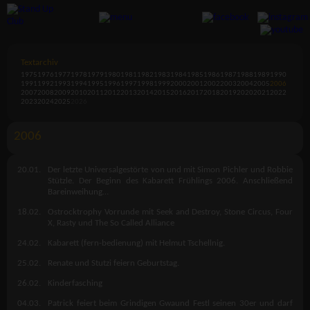
Textarchiv
1975
1976
1977
1978
1979
1980
1981
1982
1983
1984
1985
1986
1987
1988
1989
1990
1991
1992
1993
1994
1995
1996
1997
1998
1999
2000
2001
2002
2003
2004
2005
2006
2007
2008
2009
2010
2011
2012
2013
2014
2015
2016
2017
2018
2019
2020
2021
2022
2023
2024
2025
2026
2006
20.01.
Der letzte Universalgestörte von und mit Simon Pichler und Robbie
Stützle. Der Beginn des Kabarett Frühlings 2006. Anschließend
Bareinweihung…
18.02.
Ostrocktrophy Vorrunde mit Seek and Destroy, Stone Circus, Four
X, Rasty und The So Called Alliance
24.02.
Kabarett (fern-bedienung) mit Helmut Tschellnig.
25.02.
Renate und Stutzi feiern Geburtstag.
26.02.
Kinderfasching
04.03.
Patrick feiert beim Grindigen Gwaund Festl seinen 30er und darf