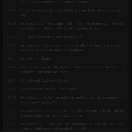
sich über einen Kondom Automaten freuen.
24.03.
Alltag rein, Österreich raus heißt es beim Kabarett von Gazmend
Itaj.
25.03.
Ostrocktrophy Vorrunde mit The Vischamends Vriends,
Forellensittich, Sleeping Pain und Forgotten Anami
01.04.
Rudl geigen bei Buchis 30er gehörig auf.
08.04.
Ostrocktrophy Vorrunde mit Kind of Life, The December Starlight,
Gamma GTI, Samhain und Die Complizen
15.04.
Osterfest für Kinder
21.04.
Fredi Jirkal erklärt die letzten Geheimnisse eines Postlers im
Kabarett Programm Mei Rayon
28.04.
Comaah und Cadaveres (Ungarn)
30.04.
1.Mai Fest der Liste Schuh mit Zawos
06.05.
Ostrocktrophy Halbfinale mit Seek and Destroy, Nightsleeping Kills,
Rooga und Sleeping Pain
20.05.
Ostrocktrophy Halbfinale mit The Vischamends Vriends, Kissing
Disease, Seelenwärmer und Catch James.
03.06.
Ostrocktrophy Finale mit The Vischamends Vriends, Seek and
Destroy, Coldsweat und Uncubed. Endlich!